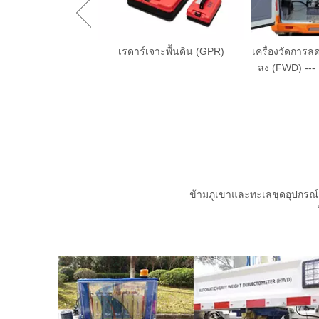
จาะพื้นดิน (GPR)
เครื่องวัดการลดน้ำหนักน้ำหนักลด
retroreflec
ลง (FWD) --- ยานพาหนะติดตั้ง
สำหรับส
ข้ามภูเขาและทะเลชุดอุปกรณ์