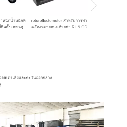
er สำหรับการทำ
Mobile RetroReflectometer
้วยค่า RL & QD
สำหรับการทำเครื่องหมายถนน
(ติดตั้งยานพาหนะ)
กงออสเตรเลียและตะวันออกกลาง
ุ