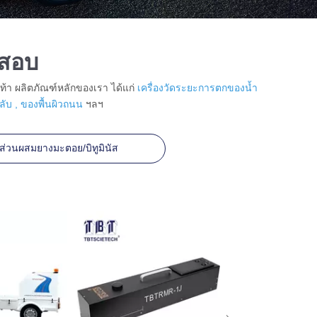
ดสอบ
ท้า ผลิตภัณฑ์หลักของเรา ได้แก่
เครื่องวัดระยะการตกของน้ำ
ลับ
,
ของพื้นผิวถนน
ฯลฯ
ส่วนผสมยางมะตอย/บิทูมินัส
ระบบ Bitumen Pav 